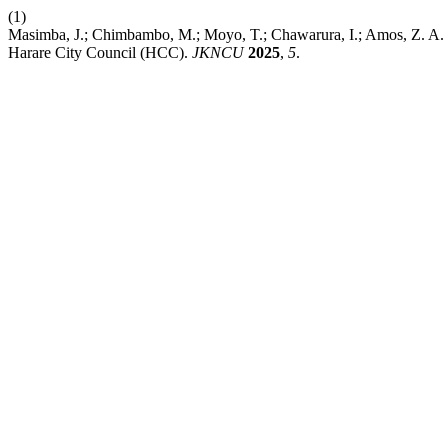
(1)
Masimba, J.; Chimbambo, M.; Moyo, T.; Chawarura, I.; Amos, Z. A. 
Harare City Council (HCC).
JKNCU
2025
,
5
.